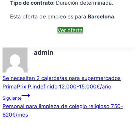
Tipo de contrato:
Duración determinada.
Esta oferta de empleo es para
Barcelona.
Ver oferta
admin
Navegación
Anterior
Se necesitan 2 cajeros/as para supermercados
de
PrimaPrix P.indefinido 12.000-15.000€/año
entradas
Siguiente
Personal para limpieza de colegio religioso 750-
820€/mes