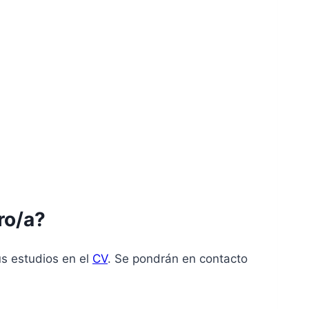
ro/a?
us estudios en el
CV
. Se pondrán en contacto