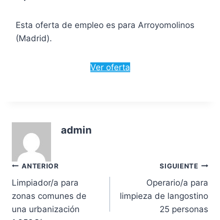
Esta oferta de empleo es para Arroyomolinos
(Madrid).
Ver oferta
admin
Navegación
ANTERIOR
SIGUIENTE
Limpiador/a para
Operario/a para
de
zonas comunes de
limpieza de langostino
entradas
una urbanización
25 personas