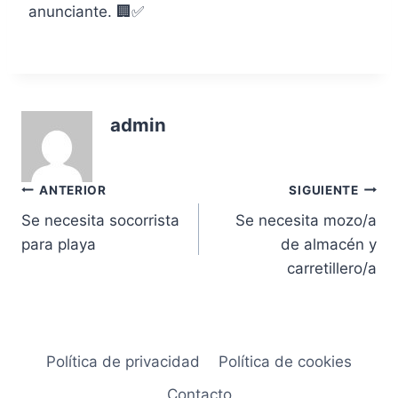
anunciante. 🏢✅
admin
Navegación
ANTERIOR
SIGUIENTE
Se necesita socorrista
Se necesita mozo/a
de
para playa
de almacén y
entradas
carretillero/a
Política de privacidad
Política de cookies
Contacto