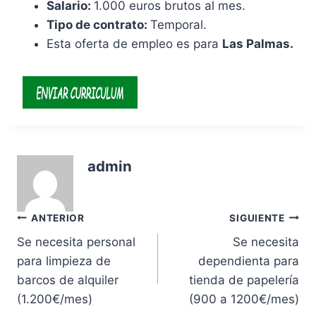
Salario:
1.000 euros brutos al mes.
Tipo de contrato:
Temporal.
Esta oferta de empleo es para
Las Palmas.
admin
Navegación
ANTERIOR
SIGUIENTE
Se necesita personal
Se necesita
de
para limpieza de
dependienta para
entradas
barcos de alquiler
tienda de papelería
(1.200€/mes)
(900 a 1200€/mes)