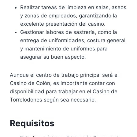
Realizar tareas de limpieza en salas, aseos
y zonas de empleados, garantizando la
excelente presentación del casino.
Gestionar labores de sastrería, como la
entrega de uniformidades, costura general
y mantenimiento de uniformes para
asegurar su buen aspecto.
Aunque el centro de trabajo principal será el
Casino de Colón, es importante contar con
disponibilidad para trabajar en el Casino de
Torrelodones según sea necesario.
Requisitos