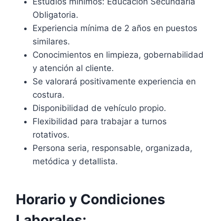
Estudios mínimos: Educación Secundaria
Obligatoria.
Experiencia mínima de 2 años en puestos
similares.
Conocimientos en limpieza, gobernabilidad
y atención al cliente.
Se valorará positivamente experiencia en
costura.
Disponibilidad de vehículo propio.
Flexibilidad para trabajar a turnos
rotativos.
Persona seria, responsable, organizada,
metódica y detallista.
Horario y Condiciones
Laborales: