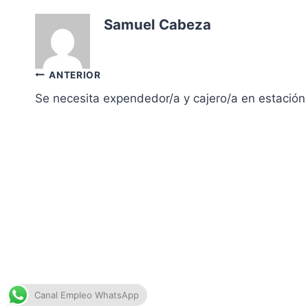
Samuel Cabeza
Navegación
ANTERIOR
Se necesita expendedor/a y cajero/a en estación 
de
entradas
Canal Empleo WhatsApp