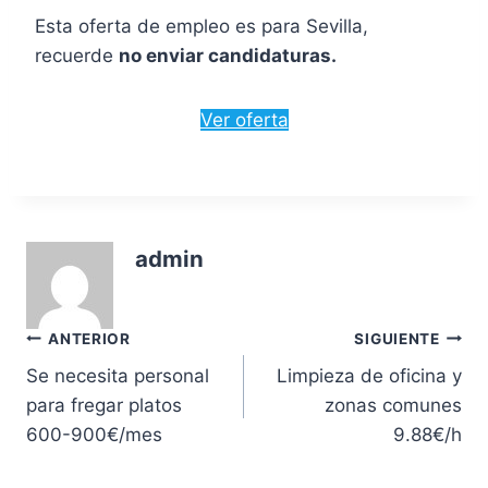
Esta oferta de empleo es para Sevilla,
recuerde
no enviar candidaturas.
Ver oferta
admin
Navegación
ANTERIOR
SIGUIENTE
Se necesita personal
Limpieza de oficina y
de
para fregar platos
zonas comunes
entradas
600-900€/mes
9.88€/h