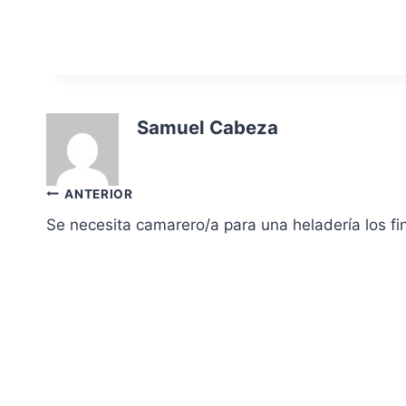
Samuel Cabeza
Navegación
ANTERIOR
Se necesita camarero/a para una heladería los f
de
entradas