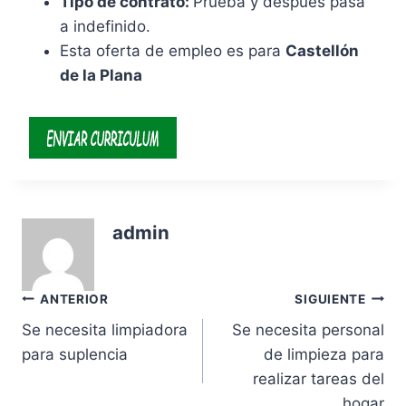
Tipo de contrato:
Prueba y después pasa
a indefinido.
Esta oferta de empleo es para
Castellón
de la Plana
admin
Navegación
ANTERIOR
SIGUIENTE
Se necesita limpiadora
Se necesita personal
de
para suplencia
de limpieza para
entradas
realizar tareas del
hogar