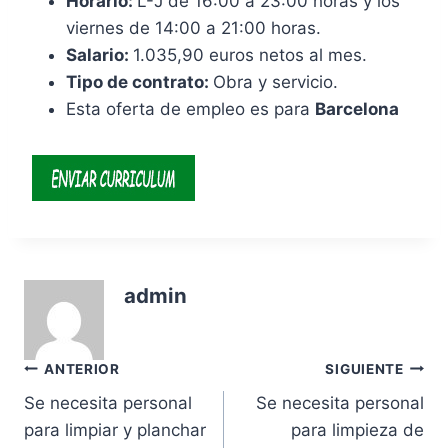
Horario:
L-J de 16:00 a 23:00 horas y los
viernes de 14:00 a 21:00 horas.
Salario:
1.035,90 euros netos al mes.
Tipo de contrato:
Obra y servicio.
Esta oferta de empleo es para
Barcelona
admin
Navegación
ANTERIOR
SIGUIENTE
Se necesita personal
Se necesita personal
de
para limpiar y planchar
para limpieza de