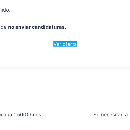
nido.
erde
no enviar candidaturas.
Ver oferta
ancaria 1.500€/mes
Se necesitan a