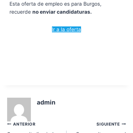
Esta oferta de empleo es para Burgos,
recuerde
no enviar candidaturas.
Ir a la oferta
admin
Navegación
ANTERIOR
SIGUIENTE