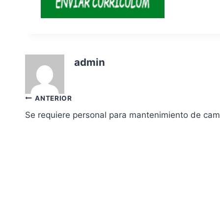
admin
Navegación
ANTERIOR
Se requiere personal para mantenimiento de ca
de
entradas