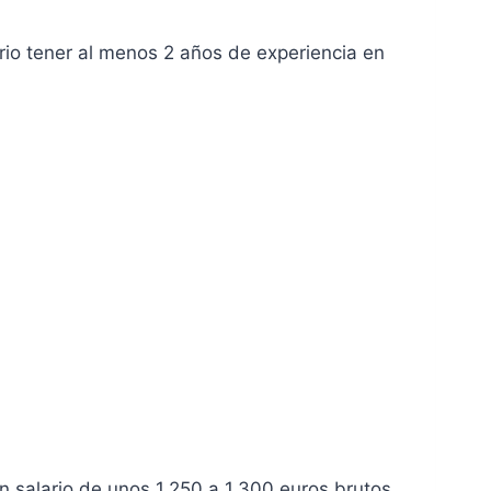
sario tener al menos 2 años de experiencia en
n salario de unos 1.250 a 1.300 euros brutos