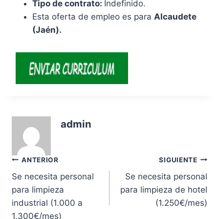
Tipo de contrato:
Indefinido.
Esta oferta de empleo es para
Alcaudete
(Jaén).
admin
Navegación
ANTERIOR
SIGUIENTE
Se necesita personal
Se necesita personal
de
para limpieza
para limpieza de hotel
entradas
industrial (1.000 a
(1.250€/mes)
1.300€/mes)