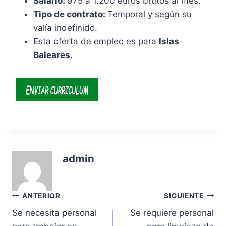
Salario:
975 a 1.200 euros brutos al mes.
Tipo de contrato:
Temporal y según su
valía indefinido.
Esta oferta de empleo es para
Islas
Baleares.
admin
Navegación
ANTERIOR
SIGUIENTE
Se necesita personal
Se requiere personal
de