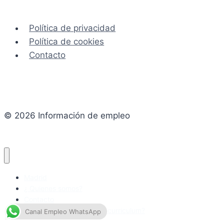
Política de privacidad
Política de cookies
Contacto
© 2026 Información de empleo
Madrid
¿ Quienes somos?
Contacto
¿Cómo preparar un buen curriculum?
Canal Empleo WhatsApp