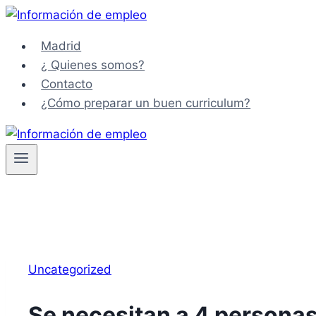
Saltar
al
Madrid
contenido
¿ Quienes somos?
Contacto
¿Cómo preparar un buen curriculum?
Uncategorized
Se necesitan a 4 personas