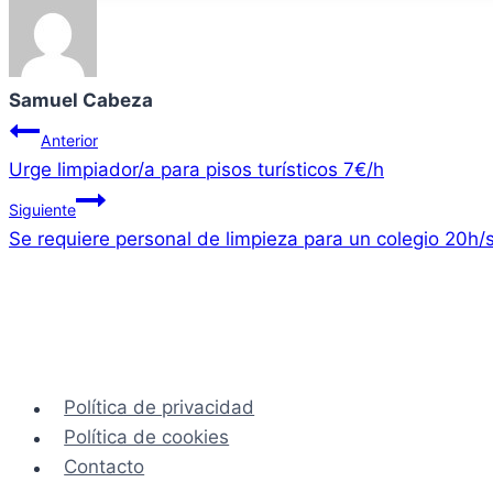
Samuel Cabeza
Navegación
Anterior
Urge limpiador/a para pisos turísticos 7€/h
de
Siguiente
entradas
Se requiere personal de limpieza para un colegio 20h/
Política de privacidad
Política de cookies
Contacto