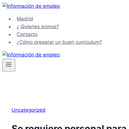
Saltar
al
Madrid
contenido
¿ Quienes somos?
Contacto
¿Cómo preparar un buen curriculum?
Uncategorized
Se requiere personal para