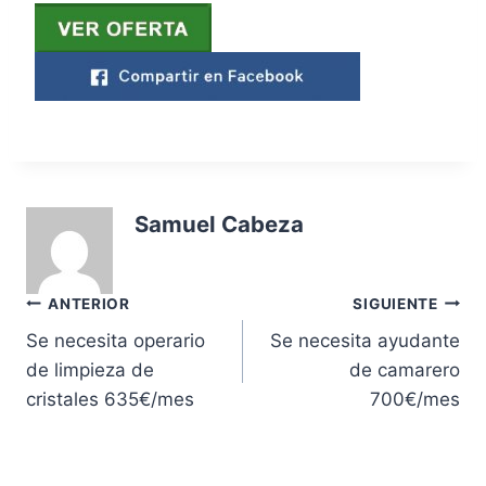
Samuel Cabeza
Navegación
ANTERIOR
SIGUIENTE
Se necesita operario
Se necesita ayudante
de
de limpieza de
de camarero
entradas
cristales 635€/mes
700€/mes