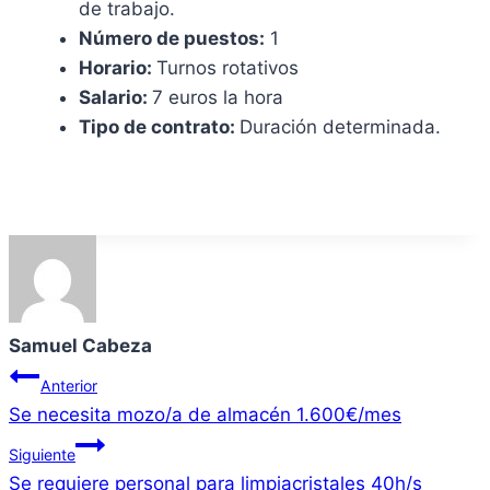
de trabajo.
Número de puestos:
1
Horario:
Turnos rotativos
Salario:
7 euros la hora
Tipo de contrato:
Duración determinada.
Samuel Cabeza
Navegación
Anterior
Se necesita mozo/a de almacén 1.600€/mes
de
Siguiente
entradas
Se requiere personal para limpiacristales 40h/s