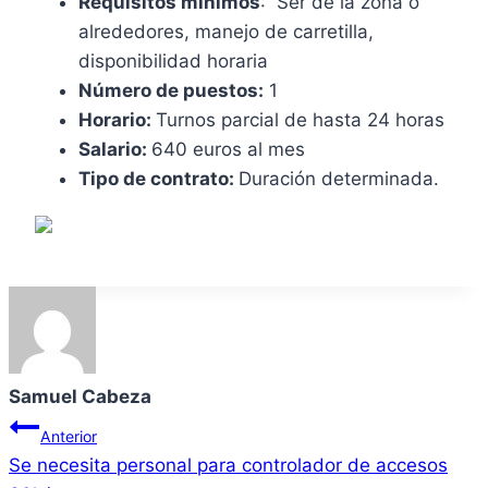
Requisitos mínimos
: Ser de la zona o
alrededores, manejo de carretilla,
disponibilidad horaria
Número de puestos:
1
Horario:
Turnos parcial de hasta 24 horas
Salario:
640 euros al mes
Tipo de contrato:
Duración determinada.
Samuel Cabeza
Navegación
Anterior
Se necesita personal para controlador de accesos
de