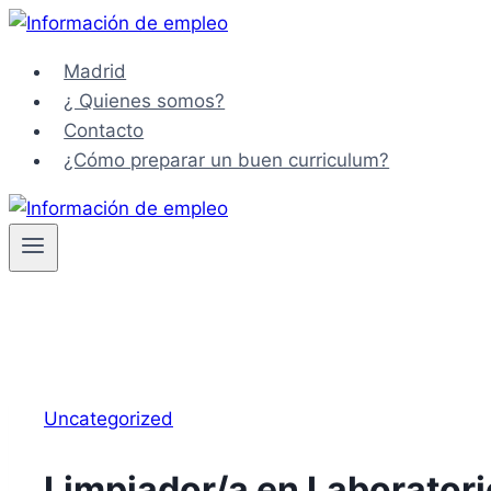
Saltar
al
Madrid
contenido
¿ Quienes somos?
Contacto
¿Cómo preparar un buen curriculum?
Uncategorized
Limpiador/a en Laborator